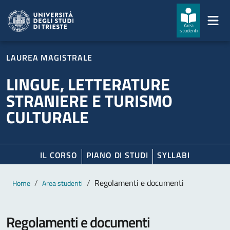
Salta al contenuto principale
Passa al footer
Area
studenti
LAUREA MAGISTRALE
LINGUE, LETTERATURE
STRANIERE E TURISMO
CULTURALE
IL CORSO
PIANO DI STUDI
SYLLABI
Contenuto principale
Breadcrumb
Regolamenti e documenti
Home
Area studenti
Regolamenti e documenti