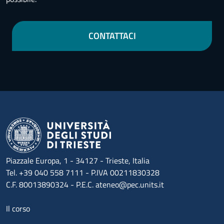
CONTATTACI
Piazzale Europa, 1 - 34127 - Trieste, Italia
Tel. +39 040 558 7111 - P.IVA 00211830328
C.F. 80013890324 - P.E.C. ateneo@pec.units.it
Menu footer 1
Il corso