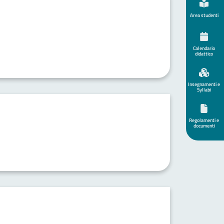
Area studenti
Calendario
didattico
Insegnamenti e
Syllabi
Regolamenti e
documenti