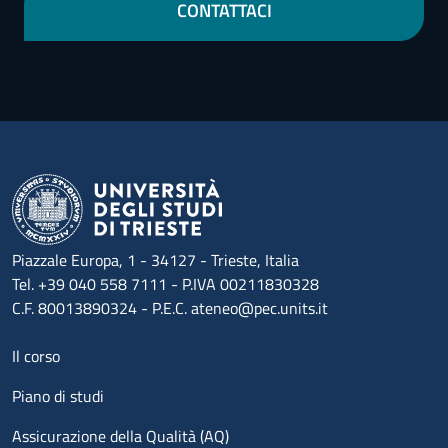
CONTATTACI
Piazzale Europa, 1 - 34127 - Trieste, Italia
Tel. +39 040 558 7111 - P.IVA 00211830328
C.F. 80013890324 - P.E.C. ateneo@pec.units.it
Menu footer 1
Il corso
Piano di studi
Assicurazione della Qualità (AQ)