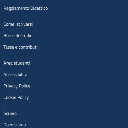
Regolamento Didattico
Menu footer 2
Come iscriversi
Borse di studio
Tasse e contributi
Menu footer 3
Area studenti
Accessibilità
Privacy Policy
Cookie Policy
Menu contatti
Scrivici
Dove siamo