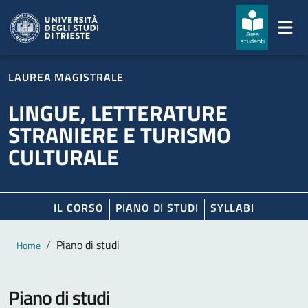
Salta al contenuto principale
Passa al footer
Area
studenti
LAUREA MAGISTRALE
LINGUE, LETTERATURE
STRANIERE E TURISMO
CULTURALE
IL CORSO
PIANO DI STUDI
SYLLABI
Contenuto principale
Breadcrumb
Piano di studi
Home
Piano di studi