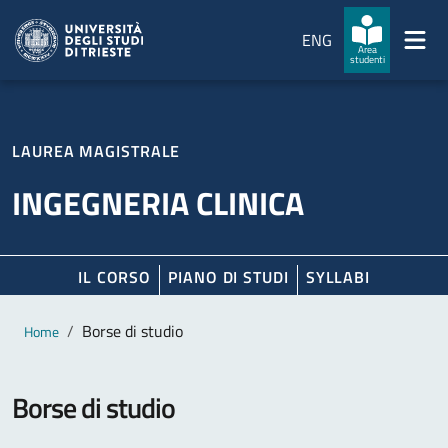
Salta al contenuto principale
Passa al footer
ENG
Area
studenti
LAUREA MAGISTRALE
INGEGNERIA CLINICA
IL CORSO
PIANO DI STUDI
SYLLABI
Contenuto principale
Breadcrumb
Borse di studio
Home
Borse di studio