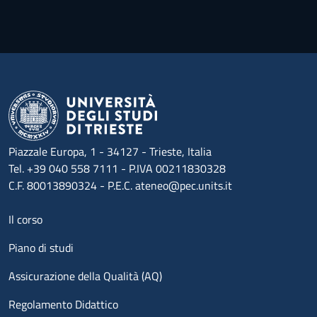
Piazzale Europa, 1 - 34127 - Trieste, Italia
Tel. +39 040 558 7111 - P.IVA 00211830328
C.F. 80013890324 - P.E.C. ateneo@pec.units.it
Menu footer 1
Il corso
Piano di studi
Assicurazione della Qualità (AQ)
Regolamento Didattico