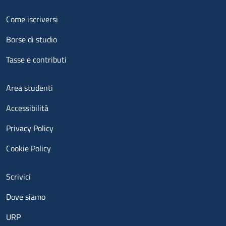
Menu footer 2
Come iscriversi
Borse di studio
Tasse e contributi
Menu footer 3
Area studenti
Accessibilità
Privacy Policy
Cookie Policy
Menu contatti
Scrivici
Dove siamo
URP