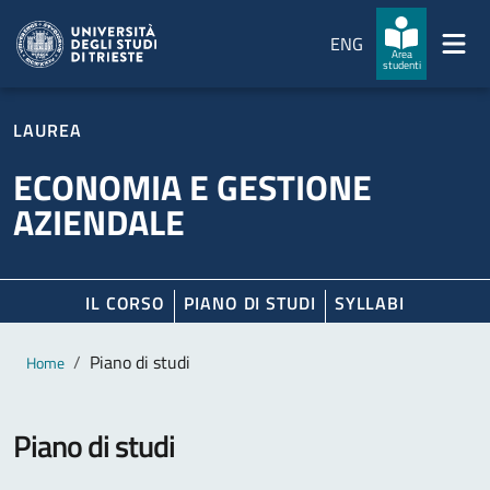
Salta al contenuto principale
Passa al footer
ENG
Area
studenti
LAUREA
ECONOMIA E GESTIONE
AZIENDALE
IL CORSO
PIANO DI STUDI
SYLLABI
Contenuto principale
Breadcrumb
Piano di studi
Home
Piano di studi