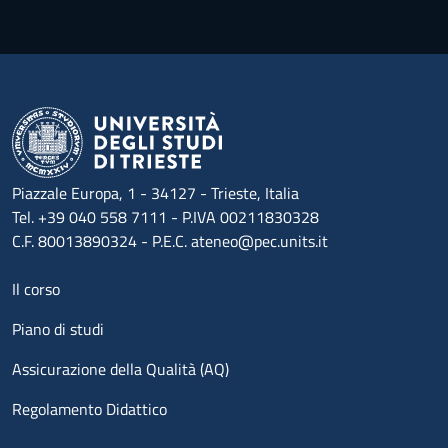
Piazzale Europa, 1 - 34127 - Trieste, Italia
Tel. +39 040 558 7111 - P.IVA 00211830328
C.F. 80013890324 - P.E.C. ateneo@pec.units.it
Menu footer 1
Il corso
Piano di studi
Assicurazione della Qualità (AQ)
Regolamento Didattico