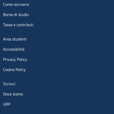
Menu footer 2
Come iscriversi
Borse di studio
Tasse e contributi
Menu footer 3
Area studenti
Accessibilità
Privacy Policy
Cookie Policy
Menu contatti
Scrivici
Dove siamo
URP