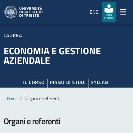
Salta al contenuto principale
Passa al footer
ENG
Area
studenti
LAUREA
ECONOMIA E GESTIONE
AZIENDALE
IL CORSO
PIANO DI STUDI
SYLLABI
Contenuto principale
Breadcrumb
Organi e referenti
Home
Organi e referenti