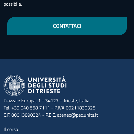
possibile.
CONTATTACI
Piazzale Europa, 1 - 34127 - Trieste, Italia
Tel. +39 040 558 7111 - P.IVA 00211830328
C.F. 80013890324 - P.E.C. ateneo@pec.units.it
Menu footer 1
Il corso