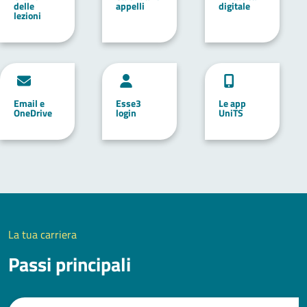
delle
appelli
digitale
lezioni
Email e
Esse3
Le app
OneDrive
login
UniTS
La tua carriera
Passi principali