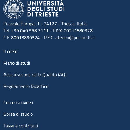
Piazzale Europa, 1 - 34127 - Trieste, Italia
Tel. +39 040 558 7111 - P.IVA 00211830328
C.F. 80013890324 - P.E.C. ateneo@pec.units.it
Menu footer 1
Il corso
Piano di studi
Assicurazione della Qualità (AQ)
Regolamento Didattico
Menu footer 2
Come iscriversi
Borse di studio
Tasse e contributi