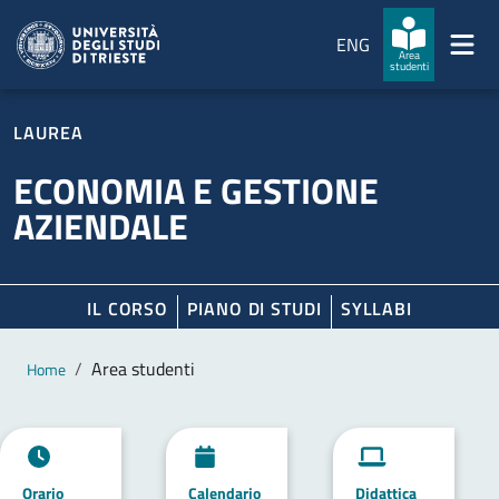
Salta al contenuto principale
Passa al footer
ENG
Area
studenti
LAUREA
ECONOMIA E GESTIONE
AZIENDALE
IL CORSO
PIANO DI STUDI
SYLLABI
Contenuto principale
Breadcrumb
Area studenti
Home
Orario
Calendario
Didattica