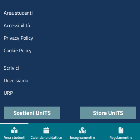
Menu footer 3
Area studenti
Accessibilità
Privacy Policy
Cookie Policy
Menu contatti
Scrivici
Dove siamo
URP
Quick links
Sostieni UniTS
Store UniTS
Menù social
Area studenti
Calendario didattico
Insegnamenti e
Regolamenti e