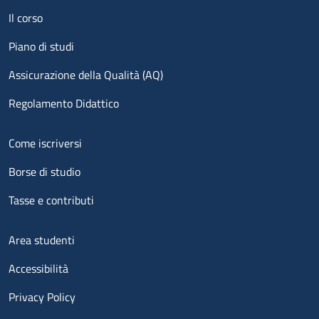
Menu footer 1
Il corso
Piano di studi
Assicurazione della Qualità (AQ)
Regolamento Didattico
Menu footer 2
Come iscriversi
Borse di studio
Tasse e contributi
Menu footer 3
Area studenti
Accessibilità
Privacy Policy