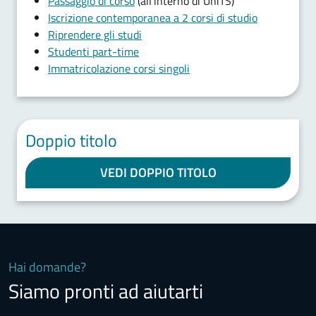
Passaggio di corso
(all'interno di UniTS)
Iscrizione contemporanea a 2 corsi di studio
Riprendere gli studi
Studenti part-time
Immatricolazione corsi singoli
Doppio titolo
VEDI DOPPIO TITOLO
Hai domande?
Siamo pronti ad aiutarti