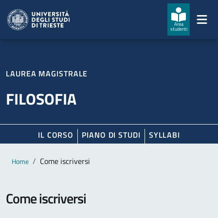
Salta al contenuto principale
Passa al footer
Area
studenti
LAUREA MAGISTRALE
FILOSOFIA
IL CORSO
PIANO DI STUDI
SYLLABI
Contenuto principale
Breadcrumb
Come iscriversi
Home
Come iscriversi