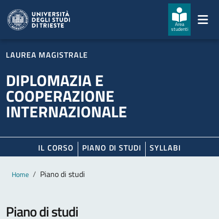
Salta al contenuto principale
Passa al footer
Area
studenti
LAUREA MAGISTRALE
DIPLOMAZIA E
COOPERAZIONE
INTERNAZIONALE
IL CORSO
PIANO DI STUDI
SYLLABI
Contenuto principale
Breadcrumb
Piano di studi
Home
Piano di studi