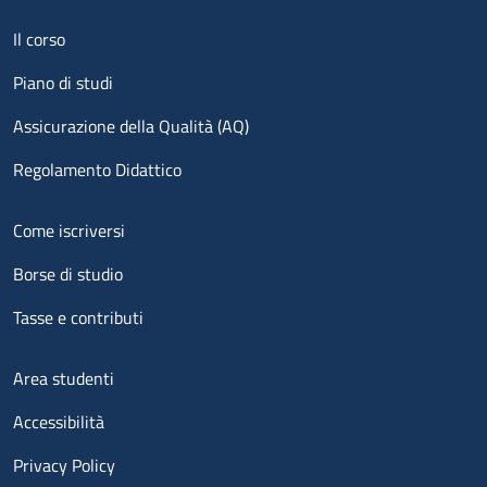
Menu footer 1
Il corso
Piano di studi
Assicurazione della Qualità (AQ)
Regolamento Didattico
Menu footer 2
Come iscriversi
Borse di studio
Tasse e contributi
Menu footer 3
Area studenti
Accessibilità
Privacy Policy