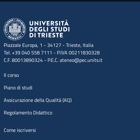
Piazzale Europa, 1 - 34127 - Trieste, Italia
Tel. +39 040 558 7111 - P.IVA 00211830328
C.F. 80013890324 - P.E.C. ateneo@pec.units.it
Menu footer 1
Il corso
Piano di studi
Assicurazione della Qualità (AQ)
Regolamento Didattico
Menu footer 2
Come iscriversi