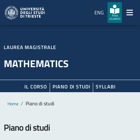
Salta al contenuto principale
Passa al footer
ENG
Area
studenti
LAUREA MAGISTRALE
MATHEMATICS
IL CORSO
PIANO DI STUDI
SYLLABI
Contenuto principale
Breadcrumb
Piano di studi
Home
Piano di studi