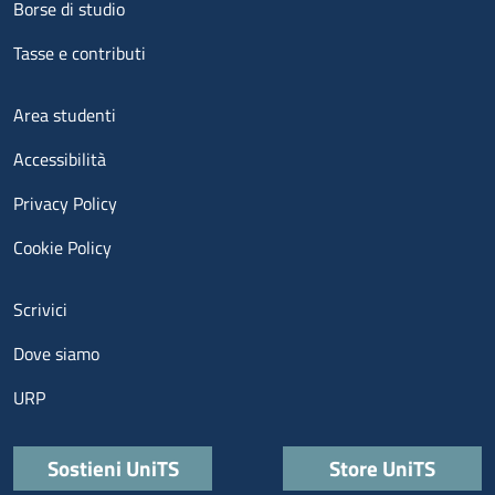
Borse di studio
Tasse e contributi
Menu footer 3
Area studenti
Accessibilità
Privacy Policy
Cookie Policy
Menu contatti
Scrivici
Dove siamo
URP
Quick links
Sostieni UniTS
Store UniTS