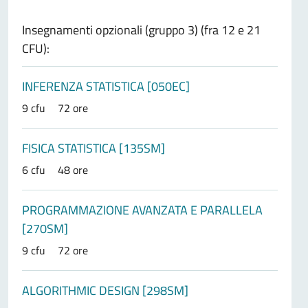
Insegnamenti opzionali (gruppo 3) (fra 12 e 21
CFU):
INFERENZA STATISTICA [050EC]
9 cfu
72 ore
FISICA STATISTICA [135SM]
6 cfu
48 ore
PROGRAMMAZIONE AVANZATA E PARALLELA
[270SM]
9 cfu
72 ore
ALGORITHMIC DESIGN [298SM]