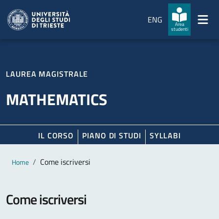
Salta al contenuto principale
Passa al footer
ENG
Area
studenti
LAUREA MAGISTRALE
MATHEMATICS
IL CORSO
PIANO DI STUDI
SYLLABI
Contenuto principale
Breadcrumb
Come iscriversi
Home
Come iscriversi