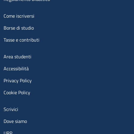
Menu footer 2
Come iscriversi
Borse di studio
Tasse e contributi
Menu footer 3
Area studenti
Accessibilità
Privacy Policy
Cookie Policy
Menu contatti
Scrivici
Dove siamo
URP