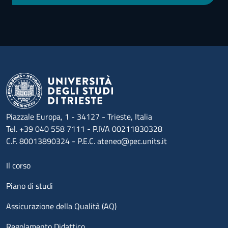
Piazzale Europa, 1 - 34127 - Trieste, Italia
Tel. +39 040 558 7111 - P.IVA 00211830328
C.F. 80013890324 - P.E.C. ateneo@pec.units.it
Menu footer 1
Il corso
Piano di studi
Assicurazione della Qualità (AQ)
Regolamento Didattico