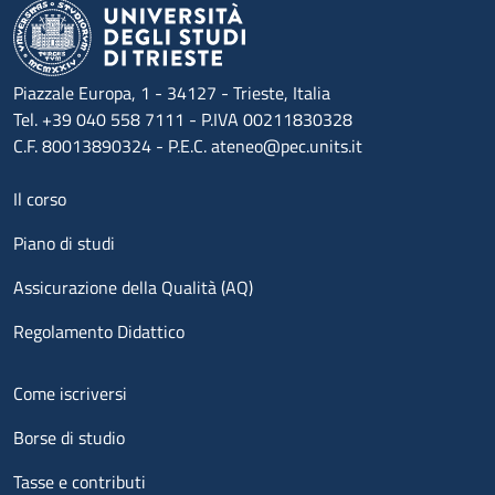
Piazzale Europa, 1 - 34127 - Trieste, Italia
Tel. +39 040 558 7111 - P.IVA 00211830328
C.F. 80013890324 - P.E.C. ateneo@pec.units.it
Menu footer 1
Il corso
Piano di studi
Assicurazione della Qualità (AQ)
Regolamento Didattico
Menu footer 2
Come iscriversi
Borse di studio
Tasse e contributi