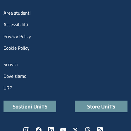
Menu footer 3
Area studenti
Accessibilità
Privacy Policy
Cookie Policy
Menu contatti
Scrivici
Dove siamo
URP
Quick links
Sostieni UniTS
Store UniTS
Menù social