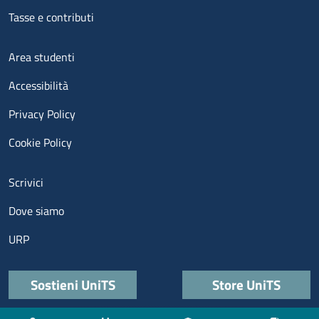
Tasse e contributi
Menu footer 3
Area studenti
Accessibilità
Privacy Policy
Cookie Policy
Menu contatti
Scrivici
Dove siamo
URP
Quick links
Sostieni UniTS
Store UniTS