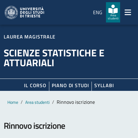
Salta al contenuto principale
Passa al footer
ENG
Area
studenti
LAUREA MAGISTRALE
SCIENZE STATISTICHE E
ATTUARIALI
IL CORSO
PIANO DI STUDI
SYLLABI
Contenuto principale
Breadcrumb
Rinnovo iscrizione
Home
Area studenti
Rinnovo iscrizione