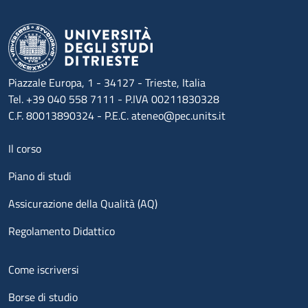
Piazzale Europa, 1 - 34127 - Trieste, Italia
Tel. +39 040 558 7111 - P.IVA 00211830328
C.F. 80013890324 - P.E.C. ateneo@pec.units.it
Menu footer 1
Il corso
Piano di studi
Assicurazione della Qualità (AQ)
Regolamento Didattico
Menu footer 2
Come iscriversi
Borse di studio