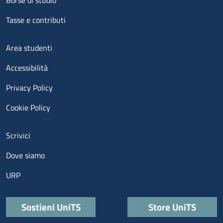
Borse di studio
Tasse e contributi
Menu footer 3
Area studenti
Accessibilità
Privacy Policy
Cookie Policy
Menu contatti
Scrivici
Dove siamo
URP
Quick links
Sostieni UniTS
Store UniTS