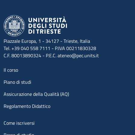
Piazzale Europa, 1 - 34127 - Trieste, Italia
Tel. +39 040 558 7111 - P.IVA 00211830328
C.F. 80013890324 - P.E.C. ateneo@pec.units.it
Menu footer 1
Il corso
Piano di studi
Assicurazione della Qualità (AQ)
Regolamento Didattico
Menu footer 2
Come iscriversi