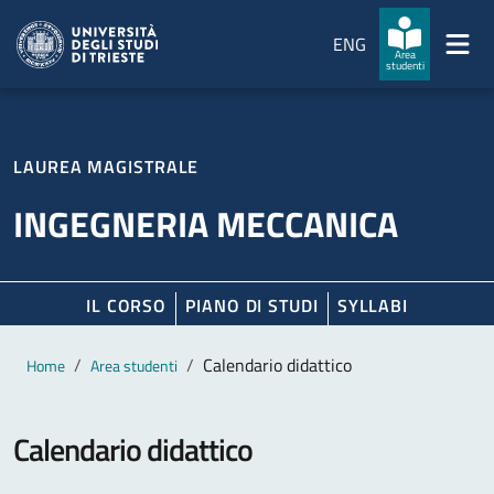
Salta al contenuto principale
Passa al footer
ENG
Area
studenti
LAUREA MAGISTRALE
INGEGNERIA MECCANICA
IL CORSO
PIANO DI STUDI
SYLLABI
Contenuto principale
Breadcrumb
Calendario didattico
Home
Area studenti
Calendario didattico