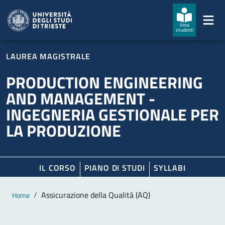
Salta al contenuto principale
Passa al footer
Area
studenti
LAUREA MAGISTRALE
PRODUCTION ENGINEERING
AND MANAGEMENT -
INGEGNERIA GESTIONALE PER
LA PRODUZIONE
IL CORSO
PIANO DI STUDI
SYLLABI
Contenuto principale
Breadcrumb
Assicurazione della Qualità (AQ)
Home