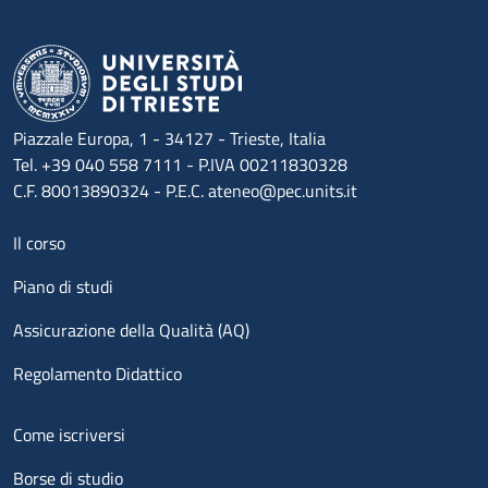
Piazzale Europa, 1 - 34127 - Trieste, Italia
Tel. +39 040 558 7111 - P.IVA 00211830328
C.F. 80013890324 - P.E.C. ateneo@pec.units.it
Menu footer 1
Il corso
Piano di studi
Assicurazione della Qualità (AQ)
Regolamento Didattico
Menu footer 2
Come iscriversi
Borse di studio