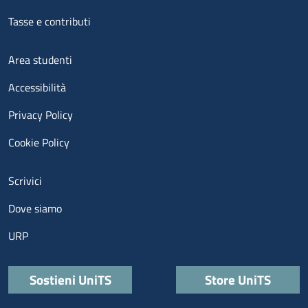
Tasse e contributi
Menu footer 3
Area studenti
Accessibilità
Privacy Policy
Cookie Policy
Menu contatti
Scrivici
Dove siamo
URP
Quick links
Sostieni UniTS
Store UniTS