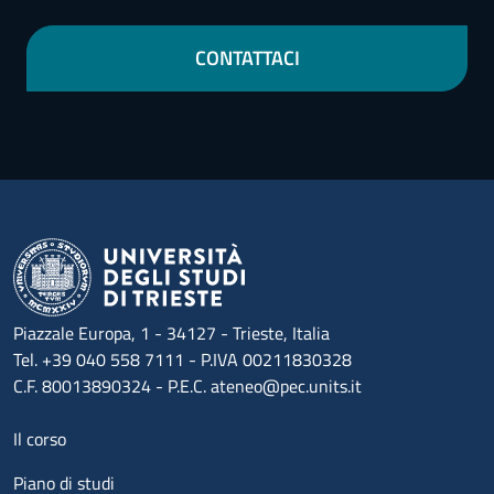
CONTATTACI
Piazzale Europa, 1 - 34127 - Trieste, Italia
Tel. +39 040 558 7111 - P.IVA 00211830328
C.F. 80013890324 - P.E.C. ateneo@pec.units.it
Menu footer 1
Il corso
Piano di studi