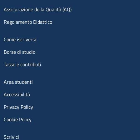
Assicurazione della Qualità (AQ)
Regolamento Didattico
Menu footer 2
Come iscriversi
Borse di studio
Tasse e contributi
Menu footer 3
Area studenti
Accessibilità
Privacy Policy
Cookie Policy
Menu contatti
Scrivici