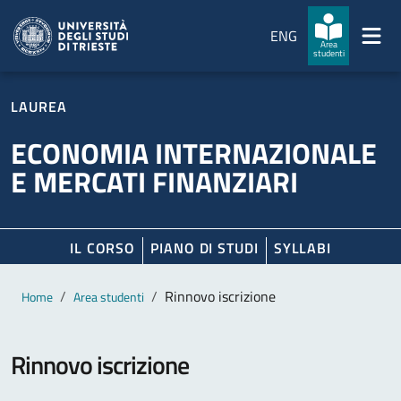
Salta al contenuto principale
Passa al footer
ENG
Area
studenti
LAUREA
ECONOMIA INTERNAZIONALE
E MERCATI FINANZIARI
IL CORSO
PIANO DI STUDI
SYLLABI
Contenuto principale
Breadcrumb
Rinnovo iscrizione
Home
Area studenti
Rinnovo iscrizione